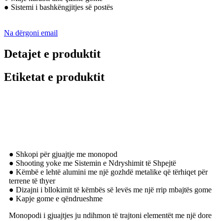
● Sistemi i bashkëngjitjes së postës
Na dërgoni email
Detajet e produktit
Etiketat e produktit
Përshkrimi
● Shkopi për gjuajtje me monopod
● Shooting yoke me Sistemin e Ndryshimit të Shpejtë
● Këmbë e lehtë alumini me një gozhdë metalike që tërhiqet për
terrene të thyer
● Dizajni i bllokimit të këmbës së levës me një rrip mbajtës gome
● Kapje gome e qëndrueshme
Monopodi i gjuajtjes ju ndihmon të trajtoni elementët me një dore