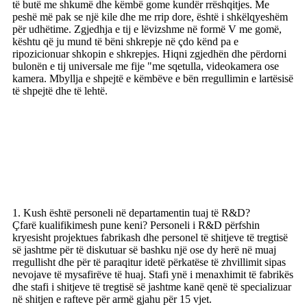
të butë me shkumë dhe këmbë gome kundër rrëshqitjes. Me
peshë më pak se një kile dhe me rrip dore, është i shkëlqyeshëm
për udhëtime. Zgjedhja e tij e lëvizshme në formë V me gomë,
kështu që ju mund të bëni shkrepje në çdo kënd pa e
ripozicionuar shkopin e shkrepjes. Hiqni zgjedhën dhe përdorni
bulonën e tij universale me fije "me sqetulla, videokamera ose
kamera. Mbyllja e shpejtë e këmbëve e bën rregullimin e lartësisë
të shpejtë dhe të lehtë.
FAQ
1. Kush është personeli në departamentin tuaj të R&D?
Çfarë kualifikimesh pune keni? Personeli i R&D përfshin
kryesisht projektues fabrikash dhe personel të shitjeve të tregtisë
së jashtme për të diskutuar së bashku një ose dy herë në muaj
rregullisht dhe për të paraqitur idetë përkatëse të zhvillimit sipas
nevojave të mysafirëve të huaj. Stafi ynë i menaxhimit të fabrikës
dhe stafi i shitjeve të tregtisë së jashtme kanë qenë të specializuar
në shitjen e rafteve për armë gjahu për 15 vjet.