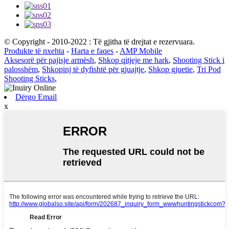
© Copyright - 2010-2022 : Të gjitha të drejtat e rezervuara.
Produkte të nxehta
-
Harta e faqes
-
AMP Mobile
Aksesorë për pajisje armësh
,
Shkop qitjeje me hark
,
Shooting Stick i
palosshëm
,
Shkopinj të dyfishtë për gjuajtje
,
Shkop gjuetie
,
Tri Pod
Shooting Sticks
,
Dërgo Email
x