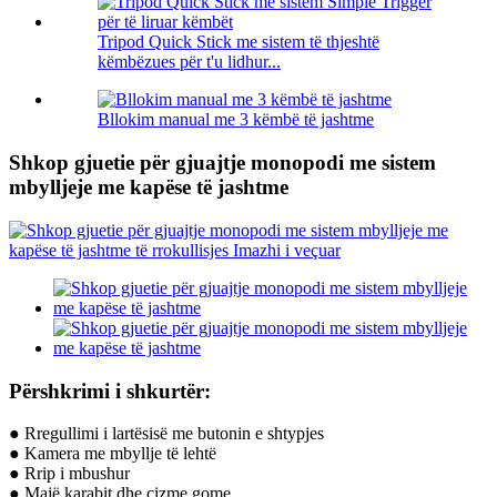
Tripod Quick Stick me sistem të thjeshtë
këmbëzues për t'u lidhur...
Bllokim manual me 3 këmbë të jashtme
Shkop gjuetie për gjuajtje monopodi me sistem
mbylljeje me kapëse të jashtme
Përshkrimi i shkurtër:
● Rregullimi i lartësisë me butonin e shtypjes
● Kamera me mbyllje të lehtë
● Rrip i mbushur
● Majë karabit dhe çizme gome