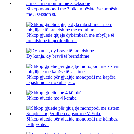
Shkop monopodi me 2 pika mbështetëse armësh
me 3 seksion si...
Shkop gjuetie qitjeje dykëmbësh me mbyllje të
brendshme të përdredhur...
Dy kunja, dy bravë të brendshme
Shkop gjuetie për gjuajtje monopodi me kapëse
të jashtme të rrokullisjes...
Shkop gjuetie me 4 këmbë
Shkop gjuetie për gjuajtje monopodi me këmbëz
të thjeshtë...