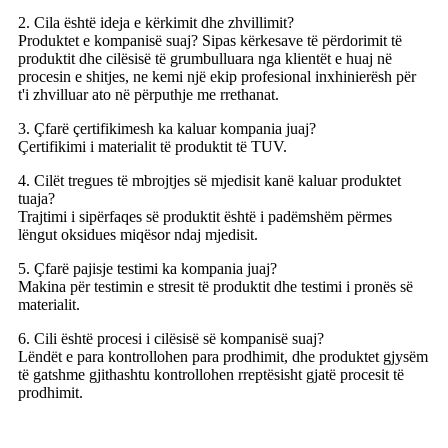
2. Cila është ideja e kërkimit dhe zhvillimit?
Produktet e kompanisë suaj? Sipas kërkesave të përdorimit të
produktit dhe cilësisë të grumbulluara nga klientët e huaj në
procesin e shitjes, ne kemi një ekip profesional inxhinierësh për
t'i zhvilluar ato në përputhje me rrethanat.
3. Çfarë çertifikimesh ka kaluar kompania juaj?
Çertifikimi i materialit të produktit të TUV.
4. Cilët tregues të mbrojtjes së mjedisit kanë kaluar produktet
tuaja?
Trajtimi i sipërfaqes së produktit është i padëmshëm përmes
lëngut oksidues miqësor ndaj mjedisit.
5. Çfarë pajisje testimi ka kompania juaj?
Makina për testimin e stresit të produktit dhe testimi i pronës së
materialit.
6. Cili është procesi i cilësisë së kompanisë suaj?
Lëndët e para kontrollohen para prodhimit, dhe produktet gjysëm
të gatshme gjithashtu kontrollohen rreptësisht gjatë procesit të
prodhimit.