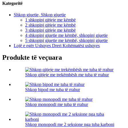
Kategoritë
Shkop gjuetie, Shkop gjuetie
1 shkopinj qitjeje me këmbë
2 shkopinj qitjeje me këmbë
3 shkopinj qitjeje me këmbë
4 shkopinj gjuetie me këmbë, shkopinj gjuetie
5 shkopinj gjuetie me këmbë, shkopinj gjuetie
Lojë e egër Ushqyes Dreri Kohëmatësi ushqyes
Produkte të veçuara
Shkop qitjeje me trekëmbësh me tuba të rrahur
Shkop bipod me tuba të rrahur
Shkop monopodi me tuba të rrahur
Shkop monopodi me 2 seksione nga tuba karboni