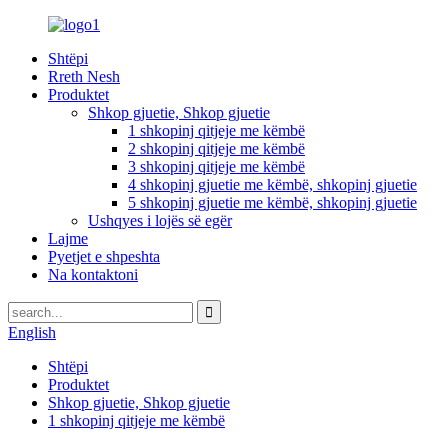
Shtëpi
Rreth Nesh
Produktet
Shkop gjuetie, Shkop gjuetie
1 shkopinj qitjeje me këmbë
2 shkopinj qitjeje me këmbë
3 shkopinj qitjeje me këmbë
4 shkopinj gjuetie me këmbë, shkopinj gjuetie
5 shkopinj gjuetie me këmbë, shkopinj gjuetie
Ushqyes i lojës së egër
Lajme
Pyetjet e shpeshta
Na kontaktoni
English
Shtëpi
Produktet
Shkop gjuetie, Shkop gjuetie
1 shkopinj qitjeje me këmbë