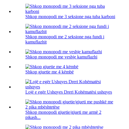
Shkop monopodi me 3 seksione nga tuba karboni
Shkop monopodi me 2 seksione nga fundi i
kamuflazhit
Shkop monopodi me veshje kamuflazhi
Shkop gjuetie me 4 këmbë
Lojë e egër Ushqyes Dreri Kohëmatësi ushqyes
Shkop monopodi gjuetie/gjueti me armë 2
pikash...