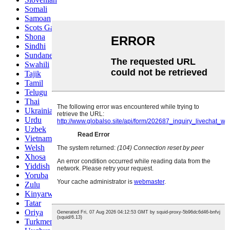
Somali
Samoan
Scots Gaelic
Shona
Sindhi
Sundanese
Swahili
Tajik
Tamil
Telugu
Thai
Ukrainian
Urdu
Uzbek
Vietnamese
Welsh
Xhosa
Yiddish
Yoruba
Zulu
Kinyarwanda
Tatar
Oriya
Turkmen