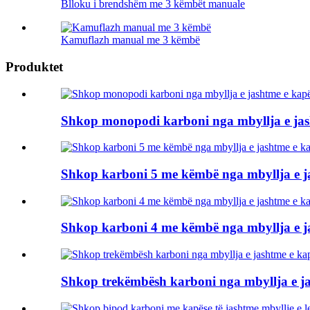
Blloku i brendshëm me 3 këmbët manuale
Kamuflazh manual me 3 këmbë
Produktet
Shkop monopodi karboni nga mbyllja e jas
Shkop karboni 5 me këmbë nga mbyllja e j
Shkop karboni 4 me këmbë nga mbyllja e j
Shkop trekëmbësh karboni nga mbyllja e ja