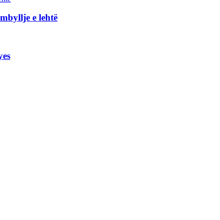
byllje e lehtë
yes