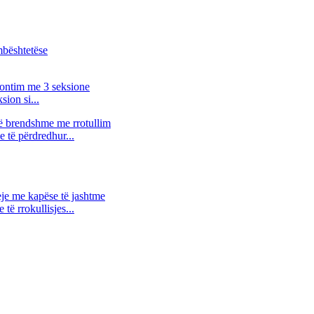
ion si...
 të përdredhur...
të rrokullisjes...