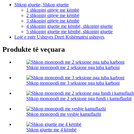
Shkop gjuetie, Shkop gjuetie
1 shkopinj qitjeje me këmbë
2 shkopinj qitjeje me këmbë
3 shkopinj qitjeje me këmbë
4 shkopinj gjuetie me këmbë, shkopinj gjuetie
5 shkopinj gjuetie me këmbë, shkopinj gjuetie
Lojë e egër Ushqyes Dreri Kohëmatësi ushqyes
Produkte të veçuara
Shkop monopodi me 2 seksione nga tuba karboni
Shkop monopodi me 3 seksione nga tuba karboni
Shkop monopodi me 2 seksione nga fundi i kamuflazhit
Shkop monopodi me veshje kamuflazhi
Shkop gjuetie me 4 këmbë