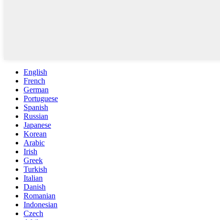
English
French
German
Portuguese
Spanish
Russian
Japanese
Korean
Arabic
Irish
Greek
Turkish
Italian
Danish
Romanian
Indonesian
Czech