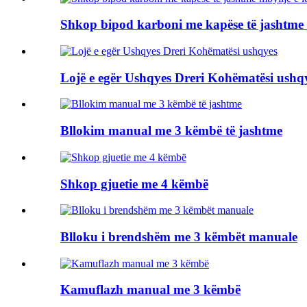
Shkop bipod karboni me kapëse të jashtme m
Lojë e egër Ushqyes Dreri Kohëmatësi ushq
Bllokim manual me 3 këmbë të jashtme
Shkop gjuetie me 4 këmbë
Blloku i brendshëm me 3 këmbët manuale
Kamuflazh manual me 3 këmbë