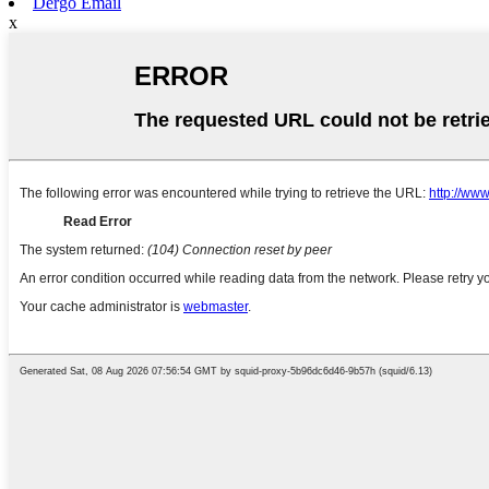
Dërgo Email
x