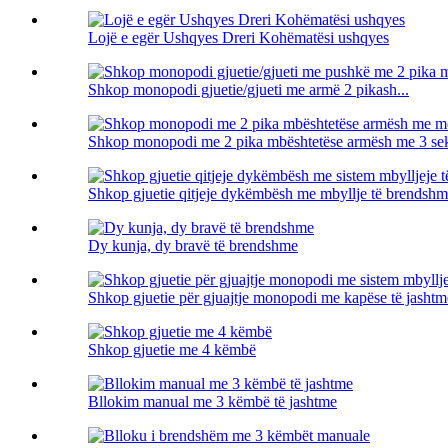
Lojë e egër Ushqyes Dreri Kohëmatësi ushqyes
Shkop monopodi gjuetie/gjueti me armë 2 pikash...
Shkop monopodi me 2 pika mbështetëse armësh me 3 seks
Shkop gjuetie qitjeje dykëmbësh me mbyllje të brendshme
Dy kunja, dy bravë të brendshme
Shkop gjuetie për gjuajtje monopodi me kapëse të jashtme 
Shkop gjuetie me 4 këmbë
Bllokim manual me 3 këmbë të jashtme