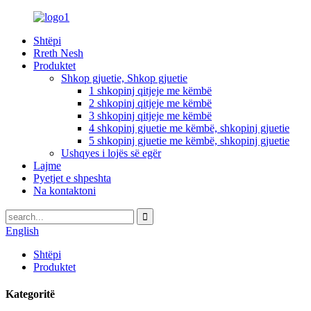
Shtëpi
Rreth Nesh
Produktet
Shkop gjuetie, Shkop gjuetie
1 shkopinj qitjeje me këmbë
2 shkopinj qitjeje me këmbë
3 shkopinj qitjeje me këmbë
4 shkopinj gjuetie me këmbë, shkopinj gjuetie
5 shkopinj gjuetie me këmbë, shkopinj gjuetie
Ushqyes i lojës së egër
Lajme
Pyetjet e shpeshta
Na kontaktoni
English
Shtëpi
Produktet
Kategoritë