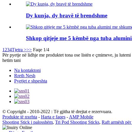
Dy kunja, dy bravë të brendshme
Shkop qitjeje me 5 këmbë nga tuba alumini
1
2
3
4
Tjetra >
>>
Faqe 1/4
Për pyetje në lidhje me produktet tona ose listën e çmimeve, ju lutemi
hetim tani
Na kontaktoni
Rreth Nesh
Pyetjet e shpeshta
© Copyright - 2010-2022 : Të gjitha të drejtat e rezervuara.
Produkte të nxehta
-
Harta e faqes
-
AMP Mobile
Shooting Stick i palosshëm
,
Tri Pod Shooting Sticks
,
Raft armësh për 