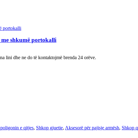
 me shkumë portokalli
 na lini dhe ne do të kontaktojmë brenda 24 orëve.
poligonin e qitjes
,
Shkop gjuetie
,
Aksesorë për pajisje armësh
,
Shkop qi