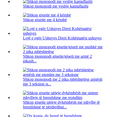
Shkop monopodi me veshje kamuflazhi
Shkop gjuetie me 4 këmbë
Lojë e egër Ushqyes Dreri Kohëmatësi ushqyes
Shkop monopodi gjuetie/gjueti me armë 2
pikash...
Shkop monopodi me 2 pika mbështetëse armësh
me 3 seksion si...
Shkop gjuetie qitjeje dykëmbësh me mbyllje të
brendshme të përdredhur...