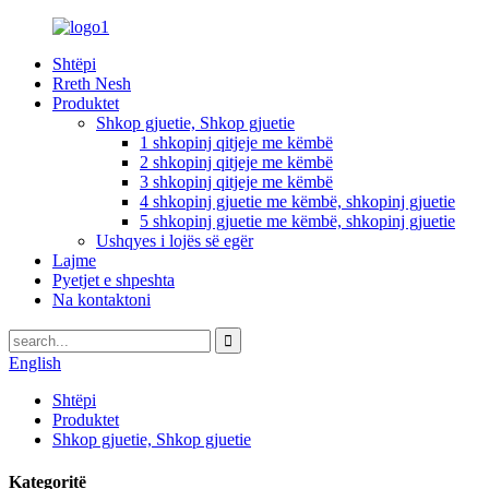
Shtëpi
Rreth Nesh
Produktet
Shkop gjuetie, Shkop gjuetie
1 shkopinj qitjeje me këmbë
2 shkopinj qitjeje me këmbë
3 shkopinj qitjeje me këmbë
4 shkopinj gjuetie me këmbë, shkopinj gjuetie
5 shkopinj gjuetie me këmbë, shkopinj gjuetie
Ushqyes i lojës së egër
Lajme
Pyetjet e shpeshta
Na kontaktoni
English
Shtëpi
Produktet
Shkop gjuetie, Shkop gjuetie
Kategoritë