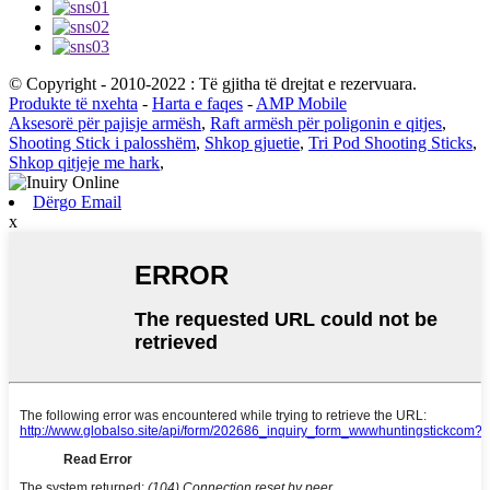
© Copyright - 2010-2022 : Të gjitha të drejtat e rezervuara.
Produkte të nxehta
-
Harta e faqes
-
AMP Mobile
Aksesorë për pajisje armësh
,
Raft armësh për poligonin e qitjes
,
Shooting Stick i palosshëm
,
Shkop gjuetie
,
Tri Pod Shooting Sticks
,
Shkop qitjeje me hark
,
Dërgo Email
x