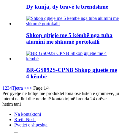
Dy kunja, dy bravë të brendshme
Shkop qitjeje me 5 këmbë nga tuba
alumini me shkumë portokalli
BR-GS092S-CPNB Shkop gjuetie me
4 këmbë
1
2
3
4
Tjetra >
>>
Faqe 1/4
Për pyetje në lidhje me produktet tona ose listën e çmimeve, ju
lutemi na lini dhe ne do të kontaktojmë brenda 24 orëve.
hetim tani
Na kontaktoni
Rreth Nesh
Pyetjet e shpeshta