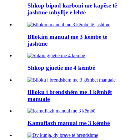
Shkop bipod karboni me kapëse të
jashtme mbyllje e lehtë
Bllokim manual me 3 këmbë të
jashtme
Shkop gjuetie me 4 këmbë
Blloku i brendshëm me 3 këmbët
manuale
Kamuflazh manual me 3 këmbë