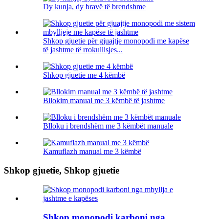
Dy kunja, dy bravë të brendshme
Shkop gjuetie për gjuajtje monopodi me kapëse
të jashtme të rrokullisjes...
Shkop gjuetie me 4 këmbë
Bllokim manual me 3 këmbë të jashtme
Blloku i brendshëm me 3 këmbët manuale
Kamuflazh manual me 3 këmbë
Shkop gjuetie, Shkop gjuetie
Shkop monopodi karboni nga