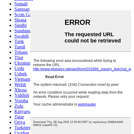
Somali
Samoan
Scots Gaelic
Shona
Sindhi
Sundanese
Swahili
Tajik
Tamil
Telugu
Thai
Ukrainian
Urdu
Uzbek
Vietnamese
Welsh
Xhosa
Yiddish
Yoruba
Zulu
Kinyarwanda
Tatar
Oriya
Turkmen
Uyghur