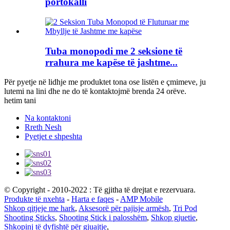
portokalli
Tuba monopodi me 2 seksione të
rrahura me kapëse të jashtme...
Për pyetje në lidhje me produktet tona ose listën e çmimeve, ju
lutemi na lini dhe ne do të kontaktojmë brenda 24 orëve.
hetim tani
Na kontaktoni
Rreth Nesh
Pyetjet e shpeshta
© Copyright - 2010-2022 : Të gjitha të drejtat e rezervuara.
Produkte të nxehta
-
Harta e faqes
-
AMP Mobile
Shkop qitjeje me hark
,
Aksesorë për pajisje armësh
,
Tri Pod
Shooting Sticks
,
Shooting Stick i palosshëm
,
Shkop gjuetie
,
Shkopinj të dyfishtë për gjuajtje
,