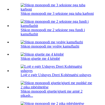
Shkop monopodi me 3 seksione nga tuba karboni
Shkop monopodi me 2 seksione nga fundi i
kamuflazhit
Shkop monopodi me veshje kamuflazhi
Shkop gjuetie me 4 këmbë
Lojë e egër Ushqyes Dreri Kohëmatësi ushqyes
Shkop monopodi gjuetie/gjueti me armë 2
pikash...