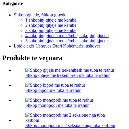
Kategoritë
Shkop gjuetie, Shkop gjuetie
1 shkopinj qitjeje me këmbë
2 shkopinj qitjeje me këmbë
3 shkopinj qitjeje me këmbë
4 shkopinj gjuetie me këmbë, shkopinj gjuetie
5 shkopinj gjuetie me këmbë, shkopinj gjuetie
Lojë e egër Ushqyes Dreri Kohëmatësi ushqyes
Produkte të veçuara
Shkop qitjeje me trekëmbësh me tuba të rrahur
Shkop bipod me tuba të rrahur
Shkop monopodi me tuba të rrahur
Shkop monopodi me 2 seksione nga tuba karboni