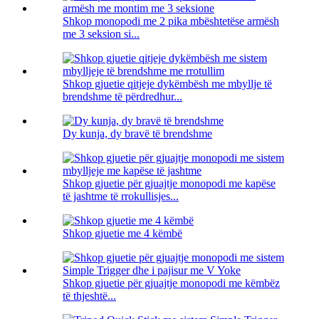
Shkop monopodi me 2 pika mbështetëse armësh
me 3 seksion si...
Shkop gjuetie qitjeje dykëmbësh me mbyllje të
brendshme të përdredhur...
Dy kunja, dy bravë të brendshme
Shkop gjuetie për gjuajtje monopodi me kapëse
të jashtme të rrokullisjes...
Shkop gjuetie me 4 këmbë
Shkop gjuetie për gjuajtje monopodi me këmbëz
të thjeshtë...