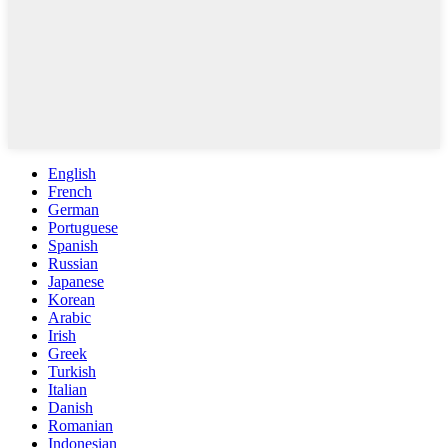
English
French
German
Portuguese
Spanish
Russian
Japanese
Korean
Arabic
Irish
Greek
Turkish
Italian
Danish
Romanian
Indonesian