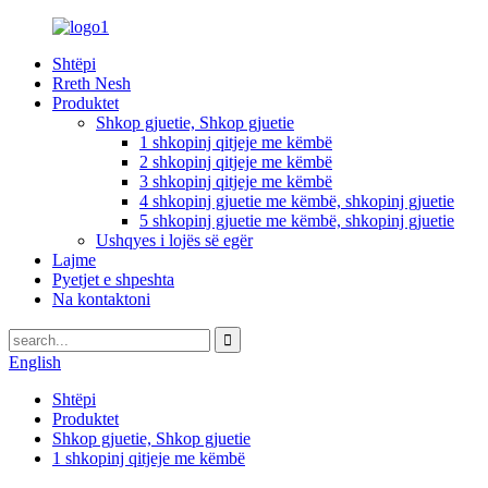
Shtëpi
Rreth Nesh
Produktet
Shkop gjuetie, Shkop gjuetie
1 shkopinj qitjeje me këmbë
2 shkopinj qitjeje me këmbë
3 shkopinj qitjeje me këmbë
4 shkopinj gjuetie me këmbë, shkopinj gjuetie
5 shkopinj gjuetie me këmbë, shkopinj gjuetie
Ushqyes i lojës së egër
Lajme
Pyetjet e shpeshta
Na kontaktoni
English
Shtëpi
Produktet
Shkop gjuetie, Shkop gjuetie
1 shkopinj qitjeje me këmbë