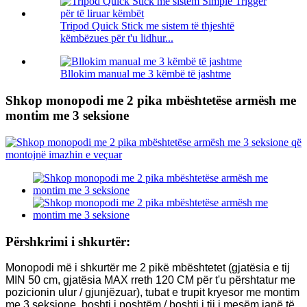
Tripod Quick Stick me sistem të thjeshtë
këmbëzues për t'u lidhur...
Bllokim manual me 3 këmbë të jashtme
Shkop monopodi me 2 pika mbështetëse armësh me
montim me 3 seksione
Përshkrimi i shkurtër:
Monopodi më i shkurtër me 2 pikë mbështetet (gjatësia e tij
MIN 50 cm, gjatësia MAX rreth 120 CM për t'u përshtatur me
pozicionin ulur / gjunjëzuar), tubat e trupit kryesor me montim
me 3 seksione, boshti i poshtëm / boshti i tij i mesëm janë të