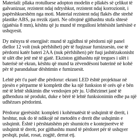
Materiali: pllaka rrotulluese adopton modelin e pllakës së çelikut të
galvanizuar, rezistent ndaj ndryshkut, rezistent ndaj korrozionit, i
papërshkueshëm nga moti. Material rezistent ndaj flakës dhe strehë
plastike ABS, pa rrezik zjarri. Ne ofrojmë gjithashtu stufa shtesë
(gjatësia 8 mm), kështu që ju mund të rregulloni lehtësisht lartësinë e
ushqyesit.
Dy mënyra të energjisë: mund të zgjidhni të përdorni një panel
diellor 12 volt (nuk përfshihet) për të fuqizuar furnizuesin, ose të
përdorni katër bateri 2AA (nuk përfshihen) për fuqi jashtëzakonisht
të ulët dhe jetë më të gjatë. Ekziston gjithashtu një tregues i ulët i
baterisë në ekran, kështu që mund ta zëvendësoni baterinë në kohë
për të parandaluar dështimin e furnizuesit.
Lehtë për t'u parë dhe përdorur: ekrani LED është projektuar në
pjesën e përparme të kompletit dhe ka një funksion të orës që e bën
më të lehtë shikimin dhe vendosjen për ju. Udhëzimet janë të
gdhendura në produkt, duke e bërë të lehtë funksionimin edhe pa një
udhëzues përdorimi.
Përdorur gjerësisht: kompleti i kohëmatësit të ushqimit të drerit, i
heshtur, nuk do të ndikojë në metodën e drerit dhe ushqimin e
ushqimit. Është i përshtatshëm për shumicën e kontejnerëve të
ushqimit të drerit, por gjithashtu mund të përdoret për të ushqyer
peshqit, pulat, rosat, zogjtë, derrat etj.