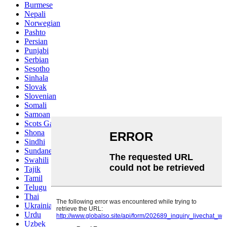
Burmese
Nepali
Norwegian
Pashto
Persian
Punjabi
Serbian
Sesotho
Sinhala
Slovak
Slovenian
Somali
Samoan
Scots Gaelic
Shona
Sindhi
Sundanese
Swahili
Tajik
Tamil
Telugu
Thai
Ukrainian
Urdu
Uzbek