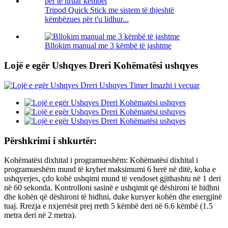
Tripod Quick Stick me sistem të thjeshtë
këmbëzues për t'u lidhur...
Bllokim manual me 3 këmbë të jashtme
Lojë e egër Ushqyes Dreri Kohëmatësi ushqyes
Përshkrimi i shkurtër:
Kohëmatësi dixhital i programueshëm: Kohëmatësi dixhital i
programueshëm mund të kryhet maksimumi 6 herë në ditë, koha e
ushqyerjes, çdo kohë ushqimi mund të vendoset gjithashtu në 1 deri
në 60 sekonda. Kontrolloni sasinë e ushqimit që dëshironi të hidhni
dhe kohën që dëshironi të hidhni, duke kursyer kohën dhe energjinë
tuaj. Rrezja e nxjerrësit prej rreth 5 këmbë deri në 6.6 këmbë (1.5
metra deri në 2 metra).