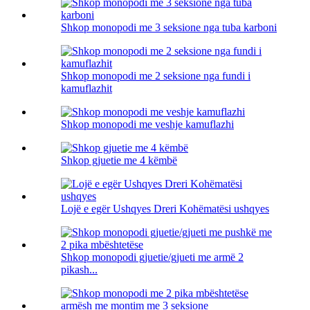
Shkop monopodi me 3 seksione nga tuba karboni
Shkop monopodi me 2 seksione nga fundi i
kamuflazhit
Shkop monopodi me veshje kamuflazhi
Shkop gjuetie me 4 këmbë
Lojë e egër Ushqyes Dreri Kohëmatësi ushqyes
Shkop monopodi gjuetie/gjueti me armë 2
pikash...