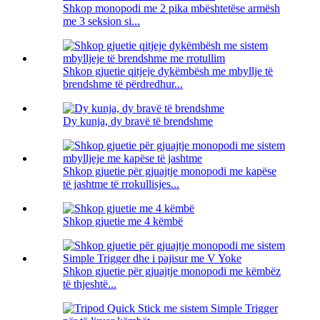
Shkop monopodi me 2 pika mbështetëse armësh
me 3 seksion si...
Shkop gjuetie qitjeje dykëmbësh me mbyllje të
brendshme të përdredhur...
Dy kunja, dy bravë të brendshme
Shkop gjuetie për gjuajtje monopodi me kapëse
të jashtme të rrokullisjes...
Shkop gjuetie me 4 këmbë
Shkop gjuetie për gjuajtje monopodi me këmbëz
të thjeshtë...