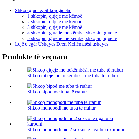
Shkop gjuetie, Shkop gjuetie
1 shkopinj qitjeje me këmbë
2 shkopinj qitjeje me këmbë
3 shkopinj qitjeje me këmbë
4 shkopinj gjuetie me këmbë, shkopinj gjuetie
5 shkopinj gjuetie me këmbë, shkopinj gjuetie
Lojë e egër Ushqyes Dreri Kohëmatësi ushqyes
Produkte të veçuara
Shkop qitjeje me trekëmbësh me tuba të rrahur
Shkop bipod me tuba të rrahur
Shkop monopodi me tuba të rrahur
Shkop monopodi me 2 seksione nga tuba karboni