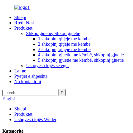
Shtëpi
Rreth Nesh
Produktet
Shkop gjuetie, Shkop gjuetie
1 shkopinj qitjeje me këmbë
2 shkopinj qitjeje me këmbë
3 shkopinj qitjeje me këmbë
4 shkopinj gjuetie me këmbë, shkopinj gjuetie
5 shkopinj gjuetie me këmbë, shkopinj gjuetie
Ushqyes i lojës së egër
Lajme
Pyetjet e shpeshta
Na kontaktoni
English
Shtëpi
Produktet
Ushqyes i lojës Wilder
Kategoritë