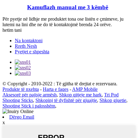
Kamuflazh manual me 3 këmbë
Për pyetje në lidhje me produktet tona ose listën e çmimeve, ju
lutemi na lini dhe ne do të kontaktojmë brenda 24 orëve.
hetim tani
Na kontaktoni
Rreth Nesh
Pyetjet e shpeshta
© Copyright - 2010-2022 : Të gjitha të drejtat e rezervuara.
Produkte të nxehta
-
Harta e faqes
-
AMP Mobile
Aksesorë për pajisje armësh
,
Shkop qitjeje me hark
,
Tri Pod
Shooting Sticks
,
Shkopinj të dyfishtë për gjuajtje
,
Shkop gjuetie
,
Shooting Stick i palosshëm
,
Dërgo Email
x